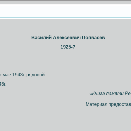
Василий Алексеевич Попвасев
1925-?
 мае 1943г.,рядовой.
6г.
«Книга памяти Рес
Материал предостав